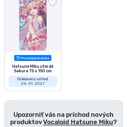
Preprava a platba
Zoradiť podľa série
Zoradiť podľa filmov
Zoradiť podľa karikatúry
Predobjednávka
Zoradiť podľa Anime
Hatsune Miku uterák
Sakura 75 x 150 cm
Očakávaný vzhľad:
Zoradiť podľa hier
04. 01. 2027
Zoradiť podľa športu
Upozorniť vás na príchod nových
Zoradiť podľa hudby
produktov
Vocaloid Hatsune Miku
?