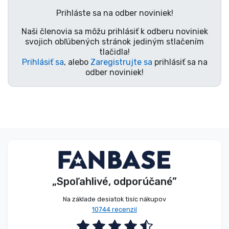
Typy výrobkov
Prihláste sa na odber noviniek!
Naši členovia sa môžu prihlásiť k odberu noviniek
Značky
svojich obľúbených stránok jediným stlačením
tlačidla!
Prihlásiť sa
, alebo
Zaregistrujte sa
prihlásiť sa na
odber noviniek!
„Spoľahlivé, odporúčané”
Na základe desiatok tisíc nákupov
10744 recenzií