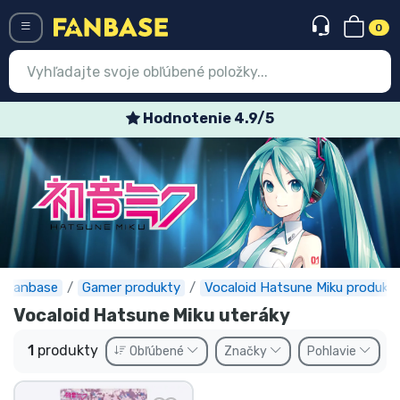
0
Menü
Hodnotenie 4.9/5
Prihlásiť sa
Registrácia
Najnovšie
Akcie
Expresná preprava
Fanbase
Gamer produkty
Vocaloid Hatsune Miku produkt
Vocaloid Hatsune Miku uteráky
Predobjednávky
1
produkty
Obľúbené
Značky
Pohlavie
Outlet produkty