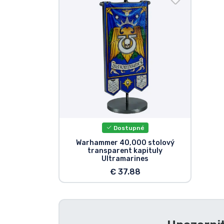
Zoradiť podľa série
Zoradiť podľa filmov
Zoradiť podľa karikatúry
Zoradiť podľa Anime
Dostupné
Zoradiť podľa hier
Warhammer 40,000 stolový
transparent kapituly
Zoradiť podľa športu
Ultramarines
€ 37.88
Zoradiť podľa hudby
Typy výrobkov