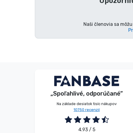
Upozorniť
Značky
Naši členovia sa môžu 
Pr
Anonymný
Zákazník
„Spoľahlivé, odporúčané”
2026. 08. 09.
Na základe desiatok tisíc nákupov
10750 recenzií
4.93 / 5