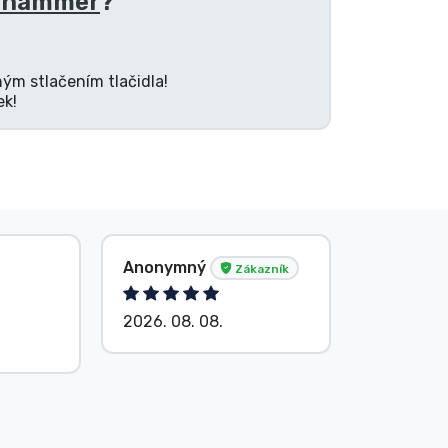
rhammer
?
ným stlačením tlačidla!
ek!
Anonymný
Anonym
Zákazník
2026. 08. 08.
2026. 08.