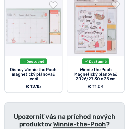
Preprava a platba
Zoradiť podľa série
Zoradiť podľa filmov
Zoradiť podľa karikatúry
Dostupné
Dostupné
Zoradiť podľa Anime
Disney Winnie the Pooh
Winnie the Pooh
magnetický plánovač
Magnetický plánovač
jedál
2026/27 30 x 35 cm
Zoradiť podľa hier
€ 12.15
€ 11.04
Zoradiť podľa športu
Upozorniť vás na príchod nových
Zoradiť podľa hudby
produktov
Winnie-the-Pooh
?