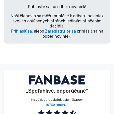
Typy výrobkov
Prihláste sa na odber noviniek!
Naši členovia sa môžu prihlásiť k odberu noviniek
Značky
svojich obľúbených stránok jediným stlačením
tlačidla!
Prihlásiť sa
, alebo
Zaregistrujte sa
prihlásiť sa na
odber noviniek!
„Spoľahlivé, odporúčané”
Na základe desiatok tisíc nákupov
10730 recenzií