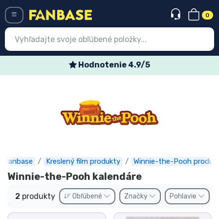
0
Menü
Hodnotenie 4.9/5
Prihlásiť sa
Registrácia
Najnovšie
Akcie
Expresná preprava
Fanbase
Kreslený film produkty
Winnie-the-Pooh produk
Winnie-the-Pooh kalendáre
Predobjednávky
2
produkty
Obľúbené
Značky
Pohlavie
Outlet produkty