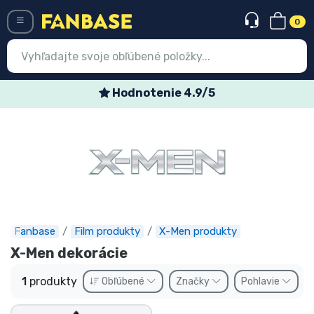
0
Menü
Hodnotenie 4.9/5
Prihlásiť sa
Registrácia
Najnovšie
Akcie
Expresná preprava
Fanbase
Film produkty
X-Men produkty
X-Men dekorácie
Predobjednávky
1
produkty
Obľúbené
Značky
Pohlavie
Outlet produkty