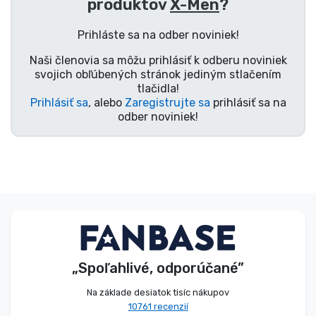
produktov
X-Men
?
Typy výrobkov
Prihláste sa na odber noviniek!
Značky
Naši členovia sa môžu prihlásiť k odberu noviniek
svojich obľúbených stránok jediným stlačením
tlačidla!
Prihlásiť sa
, alebo
Zaregistrujte sa
prihlásiť sa na
odber noviniek!
„Spoľahlivé, odporúčané”
Na základe desiatok tisíc nákupov
10761 recenzií