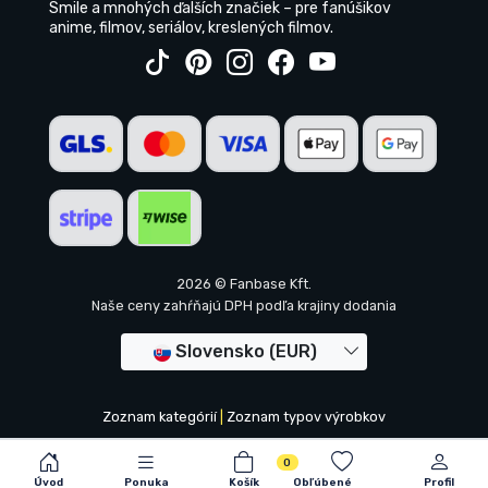
Smile a mnohých ďalších značiek – pre fanúšikov
anime, filmov, seriálov, kreslených filmov.
2026 © Fanbase Kft.
Naše ceny zahŕňajú DPH podľa krajiny dodania
Slovensko (EUR)
Zoznam kategórií
|
Zoznam typov výrobkov
0
Úvod
Ponuka
Košík
Obľúbené
Profil