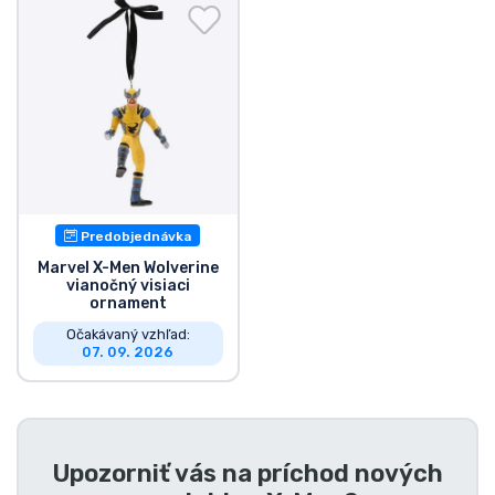
Preprava a platba
Zoradiť podľa série
Zoradiť podľa filmov
Zoradiť podľa karikatúry
Predobjednávka
Zoradiť podľa Anime
Marvel X-Men Wolverine
vianočný visiaci
ornament
Zoradiť podľa hier
Očakávaný vzhľad:
07. 09. 2026
Zoradiť podľa športu
Zoradiť podľa hudby
Upozorniť vás na príchod nových