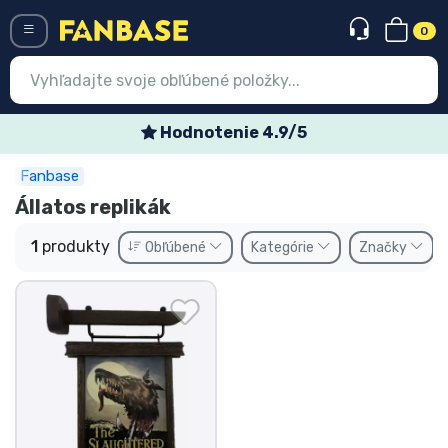
0
Menü
Hodnotenie 4.9/5
Fanbase
Prihlásiť sa
Registrácia
Állatos replikák
Najnovšie
1
produkty
Obľúbené
Kategórie
Značky
Akcie
Expresná preprava
Predobjednávky
Outlet produkty