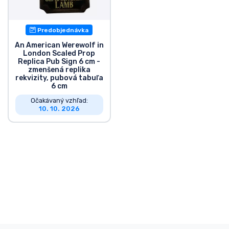
Preprava a platba
Predobjednávka
Zoradiť podľa série
An American Werewolf in
London Scaled Prop
Replica Pub Sign 6 cm -
Zoradiť podľa filmov
zmenšená replika
rekvizity, pubová tabuľa
6 cm
Zoradiť podľa karikatúry
Očakávaný vzhľad:
10. 10. 2026
Zoradiť podľa Anime
Zoradiť podľa hier
Zoradiť podľa športu
Zoradiť podľa hudby