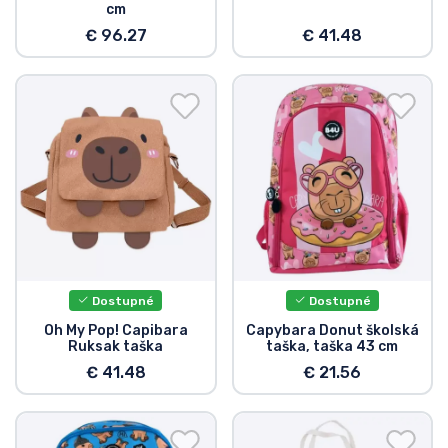
cm
Typy výrobkov
€ 96.27
€ 41.48
Značky
Dostupné
Dostupné
Oh My Pop! Capibara
Capybara Donut školská
Ruksak taška
taška, taška 43 cm
€ 41.48
€ 21.56