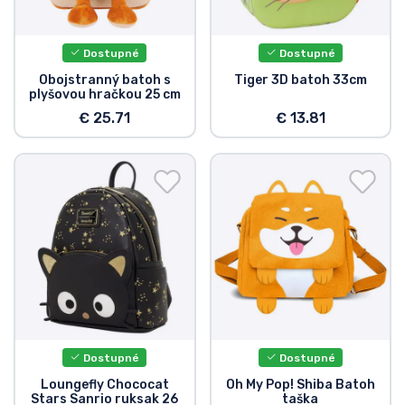
Preprava a platba
Dostupné
Dostupné
Zoradiť podľa série
Obojstranný batoh s
Tiger 3D batoh 33cm
plyšovou hračkou 25 cm
Zoradiť podľa filmov
€ 25.71
€ 13.81
Zoradiť podľa karikatúry
Zoradiť podľa Anime
Zoradiť podľa hier
Zoradiť podľa športu
Dostupné
Dostupné
Zoradiť podľa hudby
Loungefly Chococat
Oh My Pop! Shiba Batoh
Stars Sanrio ruksak 26
taška