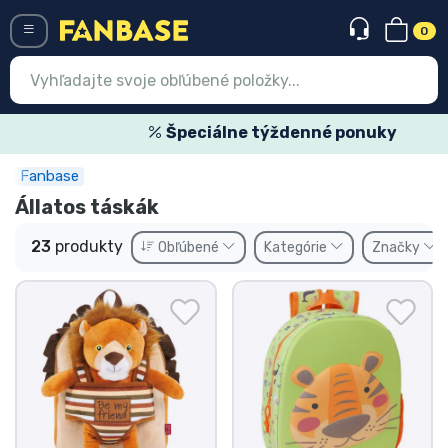
0
Menü
Špeciálne týždenné ponuky
Fanbase
Prihlásiť sa
Registrácia
Állatos táskák
Najnovšie
23
produkty
Obľúbené
Kategórie
Značky
Akcie
Expresná preprava
Predobjednávky
Outlet produkty